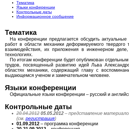
Тематика
Языки конференции
Контрольные даты
Информационное сообщение
Тематика
На конференции предлагается обсудить актуальные 
работ в области механики деформируемого твердого т
взаимодействия, их приложения в инженерном деле,
технологиях.
По итогам конференции будет опубликован отдельным
трудов, посвященный развитию идей Льва Александр
областях механики, содержащий главу с воспоминан
выдающемся ученом и замечательном человеке.
Языки конференции
Официальные языки конференции – русский и английс
Контрольные даты
20.04.2012
05.05.2012
– представление материало
(см.
регистрация
)
01.09.2012
– программа конференции
20-21.09.2012
– конференция