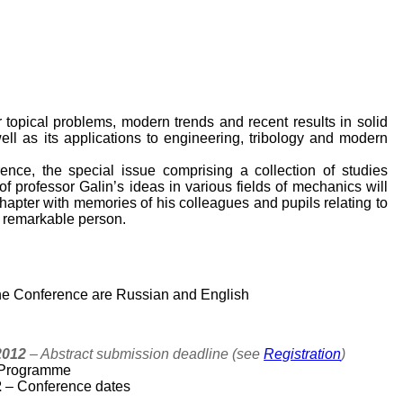
 topical problems, modern trends and recent results in solid
ll as its applications to engineering, tribology and modern
ence, the special issue comprising a collection of studies
f professor Galin’s ideas in various fields of mechanics will
hapter with memories of his colleagues and pupils relating to
d remarkable person.
 the Conference are Russian and English
2012
– Abstract submission deadline (see
Registration
)
Programme
2
– Conference dates