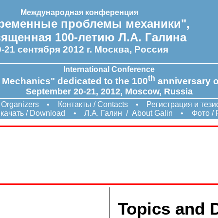
Международная конференция
ременные проблемы механики",
ященная 100-летию Л.А. Галина
0-21 сентября 2012 г. Москва, Россия
International Conference
th
Mechanics" dedicated to the 100
anniversary o
September 20-21, 2012, Moscow, Russia
 Organizers
•
Контакты / Contacts
•
Регистрация и тезис
качать / Download
•
Л.А. Галин
/
About Galin
•
Фото / 
Topics and 