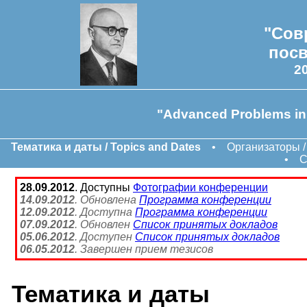
"Сов
посв
2
"Advanced Problems in 
Тематика и даты / Topics and Dates
•
Организаторы /
•
С
28.09.2012
. Доступны
Фотографии конференции
14.09.2012
. Обновлена
Программа конференции
12.09.2012
. Доступна
Программа конференции
07.09.2012
. Обновлен
Список принятых докладов
05.06.2012
. Доступен
Список принятых докладов
06.05.2012
. Завершен прием тезисов
Тематика и даты