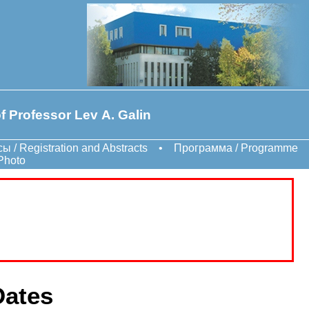
f Professor Lev A. Galin
ы / Registration and Abstracts
•
Программа / Programme
Photo
Dates