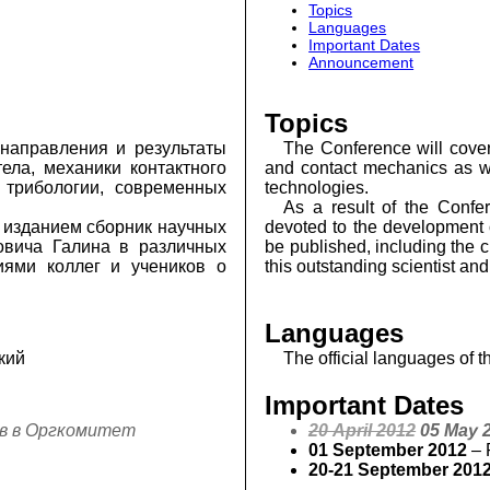
Topics
Languages
Important Dates
Announcement
Topics
направления и результаты
The Conference will cover
ела, механики контактного
and contact mechanics as we
 трибологии, современных
technologies.
As a result of the Confer
 изданием сборник научных
devoted to the development o
овича Галина в различных
be published, including the c
иями коллег и учеников о
this outstanding scientist an
Languages
кий
The official languages of
Important Dates
в в Оргкомитет
20 April 2012
05 May 
01 September 2012
– 
20-21 September 201